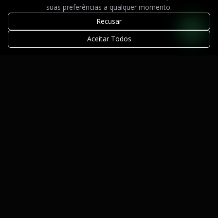
suas preferências a qualquer momento.
Recusar
Aceitar Todos
Design de Alto Padrão. Tecnologia de Ponta.
Atendimento Automatizado com IA.
Serviços
Sites Institucionais
Landing Pages
Automação com IA